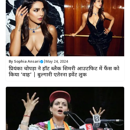
By
Sophia Ansari
|
May 24, 2024
प्रियंका चोपड़ा ने हॉट ब्लैक शिमरी आउटफिट में फैंस को
किया ‘वाह’ | बुल्गारी एतेरना इवेंट लुक