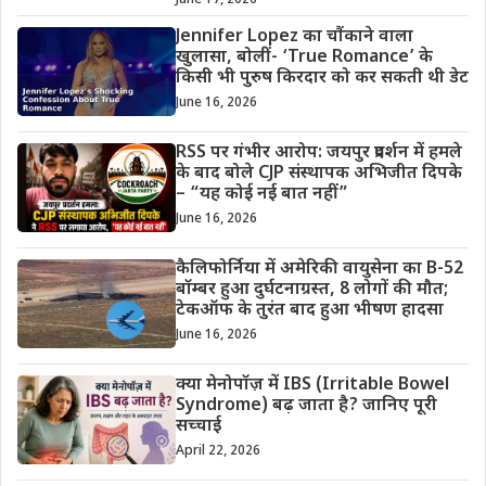
Jennifer Lopez का चौंकाने वाला
खुलासा, बोलीं- ‘True Romance’ के
किसी भी पुरुष किरदार को कर सकती थी डेट
June 16, 2026
RSS पर गंभीर आरोप: जयपुर प्रदर्शन में हमले
के बाद बोले CJP संस्थापक अभिजीत दिपके
– “यह कोई नई बात नहीं”
June 16, 2026
कैलिफोर्निया में अमेरिकी वायुसेना का B-52
बॉम्बर हुआ दुर्घटनाग्रस्त, 8 लोगों की मौत;
टेकऑफ के तुरंत बाद हुआ भीषण हादसा
June 16, 2026
क्या मेनोपॉज़ में IBS (Irritable Bowel
Syndrome) बढ़ जाता है? जानिए पूरी
सच्चाई
April 22, 2026