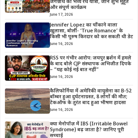
जगन्नाथ की भव्य रथ यात्रा, जानें शुभ मुहूर्त
और संपूर्ण कार्यक्रम
June 17, 2026
Jennifer Lopez का चौंकाने वाला
खुलासा, बोलीं- ‘True Romance’ के
किसी भी पुरुष किरदार को कर सकती थी डेट
June 16, 2026
RSS पर गंभीर आरोप: जयपुर प्रदर्शन में हमले
के बाद बोले CJP संस्थापक अभिजीत दिपके
– “यह कोई नई बात नहीं”
June 16, 2026
कैलिफोर्निया में अमेरिकी वायुसेना का B-52
बॉम्बर हुआ दुर्घटनाग्रस्त, 8 लोगों की मौत;
टेकऑफ के तुरंत बाद हुआ भीषण हादसा
June 16, 2026
क्या मेनोपॉज़ में IBS (Irritable Bowel
Syndrome) बढ़ जाता है? जानिए पूरी
सच्चाई