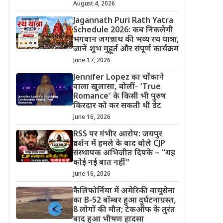
August 4, 2026
Jagannath Puri Rath Yatra
Schedule 2026: कब निकलेगी
भगवान जगन्नाथ की भव्य रथ यात्रा,
जानें शुभ मुहूर्त और संपूर्ण कार्यक्रम
June 17, 2026
Jennifer Lopez का चौंकाने
वाला खुलासा, बोलीं- ‘True
Romance’ के किसी भी पुरुष
किरदार को कर सकती थी डेट
June 16, 2026
RSS पर गंभीर आरोप: जयपुर
प्रदर्शन में हमले के बाद बोले CJP
संस्थापक अभिजीत दिपके – “यह
कोई नई बात नहीं”
June 16, 2026
कैलिफोर्निया में अमेरिकी वायुसेना
का B-52 बॉम्बर हुआ दुर्घटनाग्रस्त,
8 लोगों की मौत; टेकऑफ के तुरंत
बाद हुआ भीषण हादसा