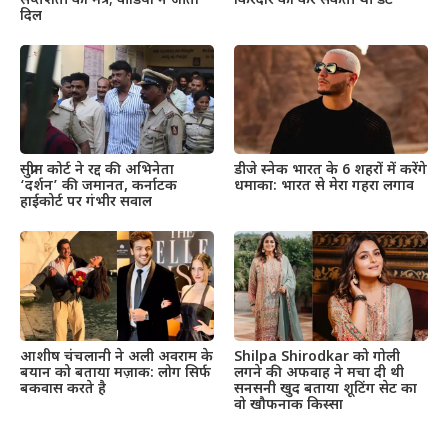
सप्तशती का मंत्र; वीडियो ने जीता
किरदार को कर सकती थी डेट
दिल
सुप्रीम कोर्ट ने रद्द की अभिनेता
डीजे स्नेक भारत के 6 शहरों में करेंगे
‘दर्शन’ की जमानत, कर्नाटक
धमाका: भारत से मेरा गहरा लगाव
हाईकोर्ट पर गंभीर सवाल
आशीष चंचलानी ने अली अवराम के
Shilpa Shirodkar को गोली
बयान को बताया मज़ाक: लोग सिर्फ
लगने की अफवाह ने मचा दी थी
बकवास करते है
सनसनी खुद बताया शूटिंग सेट का
वो खौफनाक किस्सा