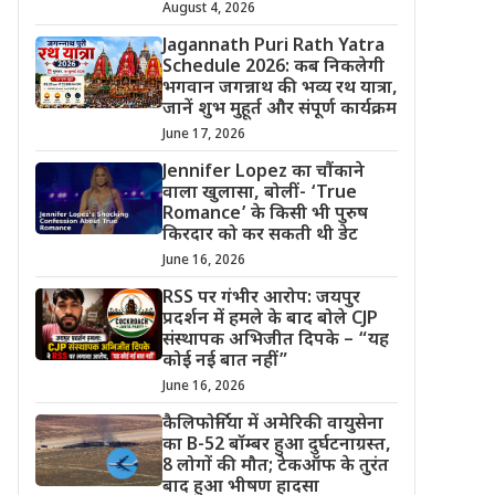
August 4, 2026
Jagannath Puri Rath Yatra
Schedule 2026: कब निकलेगी
भगवान जगन्नाथ की भव्य रथ यात्रा,
जानें शुभ मुहूर्त और संपूर्ण कार्यक्रम
June 17, 2026
Jennifer Lopez का चौंकाने
वाला खुलासा, बोलीं- ‘True
Romance’ के किसी भी पुरुष
किरदार को कर सकती थी डेट
June 16, 2026
RSS पर गंभीर आरोप: जयपुर
प्रदर्शन में हमले के बाद बोले CJP
संस्थापक अभिजीत दिपके – “यह
कोई नई बात नहीं”
June 16, 2026
कैलिफोर्निया में अमेरिकी वायुसेना
का B-52 बॉम्बर हुआ दुर्घटनाग्रस्त,
8 लोगों की मौत; टेकऑफ के तुरंत
बाद हुआ भीषण हादसा