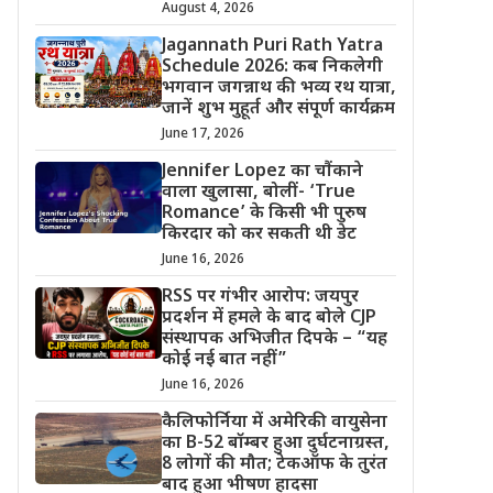
August 4, 2026
Jagannath Puri Rath Yatra
Schedule 2026: कब निकलेगी
भगवान जगन्नाथ की भव्य रथ यात्रा,
जानें शुभ मुहूर्त और संपूर्ण कार्यक्रम
June 17, 2026
Jennifer Lopez का चौंकाने
वाला खुलासा, बोलीं- ‘True
Romance’ के किसी भी पुरुष
किरदार को कर सकती थी डेट
June 16, 2026
RSS पर गंभीर आरोप: जयपुर
प्रदर्शन में हमले के बाद बोले CJP
संस्थापक अभिजीत दिपके – “यह
कोई नई बात नहीं”
June 16, 2026
कैलिफोर्निया में अमेरिकी वायुसेना
का B-52 बॉम्बर हुआ दुर्घटनाग्रस्त,
8 लोगों की मौत; टेकऑफ के तुरंत
बाद हुआ भीषण हादसा