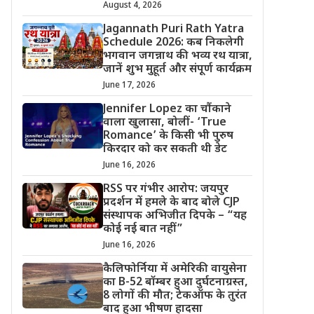
August 4, 2026
Jagannath Puri Rath Yatra
Schedule 2026: कब निकलेगी
भगवान जगन्नाथ की भव्य रथ यात्रा,
जानें शुभ मुहूर्त और संपूर्ण कार्यक्रम
June 17, 2026
Jennifer Lopez का चौंकाने
वाला खुलासा, बोलीं- ‘True
Romance’ के किसी भी पुरुष
किरदार को कर सकती थी डेट
June 16, 2026
RSS पर गंभीर आरोप: जयपुर
प्रदर्शन में हमले के बाद बोले CJP
संस्थापक अभिजीत दिपके – “यह
कोई नई बात नहीं”
June 16, 2026
कैलिफोर्निया में अमेरिकी वायुसेना
का B-52 बॉम्बर हुआ दुर्घटनाग्रस्त,
8 लोगों की मौत; टेकऑफ के तुरंत
बाद हुआ भीषण हादसा