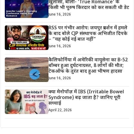
खुलासा, बोलीं- ‘True Romance’ के
किसी भी पुरुष किरदार को कर सकती थी डेट
June 16, 2026
RSS पर गंभीर आरोप: जयपुर प्रदर्शन में हमले
के बाद बोले CJP संस्थापक अभिजीत दिपके
– “यह कोई नई बात नहीं”
June 16, 2026
कैलिफोर्निया में अमेरिकी वायुसेना का B-52
बॉम्बर हुआ दुर्घटनाग्रस्त, 8 लोगों की मौत;
टेकऑफ के तुरंत बाद हुआ भीषण हादसा
June 16, 2026
क्या मेनोपॉज़ में IBS (Irritable Bowel
Syndrome) बढ़ जाता है? जानिए पूरी
सच्चाई
April 22, 2026