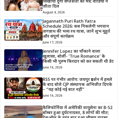
सिखाया दुर्गा सप्तशती का मंत्र; वीडियो ने
जीता दिल
August 4, 2026
Jagannath Puri Rath Yatra
Schedule 2026: कब निकलेगी भगवान
जगन्नाथ की भव्य रथ यात्रा, जानें शुभ मुहूर्त
और संपूर्ण कार्यक्रम
June 17, 2026
Jennifer Lopez का चौंकाने वाला
खुलासा, बोलीं- ‘True Romance’ के
किसी भी पुरुष किरदार को कर सकती थी डेट
June 16, 2026
RSS पर गंभीर आरोप: जयपुर प्रदर्शन में हमले
के बाद बोले CJP संस्थापक अभिजीत दिपके
– “यह कोई नई बात नहीं”
June 16, 2026
कैलिफोर्निया में अमेरिकी वायुसेना का B-52
बॉम्बर हुआ दुर्घटनाग्रस्त, 8 लोगों की मौत;