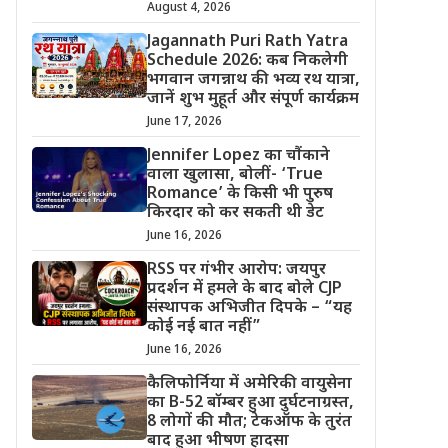
August 4, 2026
Jagannath Puri Rath Yatra
Schedule 2026: कब निकलेगी
भगवान जगन्नाथ की भव्य रथ यात्रा,
जानें शुभ मुहूर्त और संपूर्ण कार्यक्रम
June 17, 2026
Jennifer Lopez का चौंकाने
वाला खुलासा, बोलीं- ‘True
Romance’ के किसी भी पुरुष
किरदार को कर सकती थी डेट
June 16, 2026
RSS पर गंभीर आरोप: जयपुर
प्रदर्शन में हमले के बाद बोले CJP
संस्थापक अभिजीत दिपके – “यह
कोई नई बात नहीं”
June 16, 2026
कैलिफोर्निया में अमेरिकी वायुसेना
का B-52 बॉम्बर हुआ दुर्घटनाग्रस्त,
8 लोगों की मौत; टेकऑफ के तुरंत
बाद हुआ भीषण हादसा