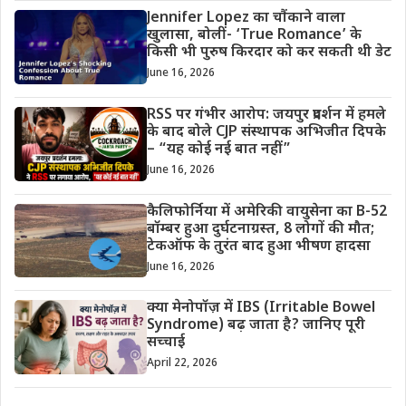
Jennifer Lopez का चौंकाने वाला
खुलासा, बोलीं- ‘True Romance’ के
किसी भी पुरुष किरदार को कर सकती थी डेट
June 16, 2026
RSS पर गंभीर आरोप: जयपुर प्रदर्शन में हमले
के बाद बोले CJP संस्थापक अभिजीत दिपके
– “यह कोई नई बात नहीं”
June 16, 2026
कैलिफोर्निया में अमेरिकी वायुसेना का B-52
बॉम्बर हुआ दुर्घटनाग्रस्त, 8 लोगों की मौत;
टेकऑफ के तुरंत बाद हुआ भीषण हादसा
June 16, 2026
क्या मेनोपॉज़ में IBS (Irritable Bowel
Syndrome) बढ़ जाता है? जानिए पूरी
सच्चाई
April 22, 2026