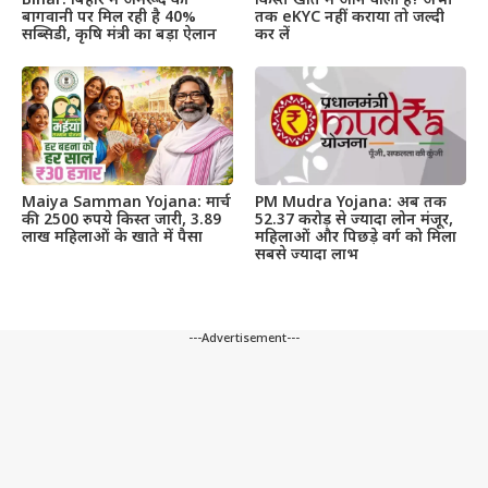
Bihar: बिहार में अमरूद की
किस्त खाते में आने वाली है! अभी
बागवानी पर मिल रही है 40%
तक eKYC नहीं कराया तो जल्दी
सब्सिडी, कृषि मंत्री का बड़ा ऐलान
कर लें
Maiya Samman Yojana: मार्च
PM Mudra Yojana: अब तक
की 2500 रुपये किस्त जारी, 3.89
52.37 करोड़ से ज्यादा लोन मंजूर,
लाख महिलाओं के खाते में पैसा
महिलाओं और पिछड़े वर्ग को मिला
सबसे ज्यादा लाभ
---Advertisement---