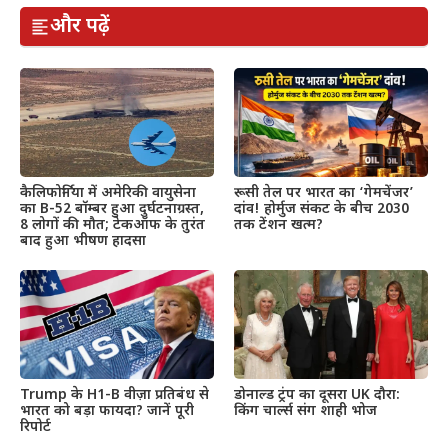
और पढ़ें
कैलिफोर्निया में अमेरिकी वायुसेना
रूसी तेल पर भारत का ‘गेमचेंजर’
का B-52 बॉम्बर हुआ दुर्घटनाग्रस्त,
दांव! होर्मुज संकट के बीच 2030
8 लोगों की मौत; टेकऑफ के तुरंत
तक टेंशन खत्म?
बाद हुआ भीषण हादसा
Trump के H1-B वीज़ा प्रतिबंध से
डोनाल्ड ट्रंप का दूसरा UK दौरा:
भारत को बड़ा फायदा? जानें पूरी
किंग चार्ल्स संग शाही भोज
रिपोर्ट