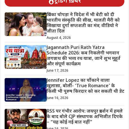
ट्रेंडिंग ख़बरें
प्रियंका चोपड़ा ने विदेश में भी बेटी को दी
भारतीय संस्कृति की सीख, मालती मैरी को
सिखाया दुर्गा सप्तशती का मंत्र; वीडियो ने
जीता दिल
August 4, 2026
Jagannath Puri Rath Yatra
Schedule 2026: कब निकलेगी भगवान
जगन्नाथ की भव्य रथ यात्रा, जानें शुभ मुहूर्त
और संपूर्ण कार्यक्रम
June 17, 2026
Jennifer Lopez का चौंकाने वाला
खुलासा, बोलीं- ‘True Romance’ के
किसी भी पुरुष किरदार को कर सकती थी डेट
June 16, 2026
RSS पर गंभीर आरोप: जयपुर प्रदर्शन में हमले
के बाद बोले CJP संस्थापक अभिजीत दिपके
– “यह कोई नई बात नहीं”
June 16, 2026