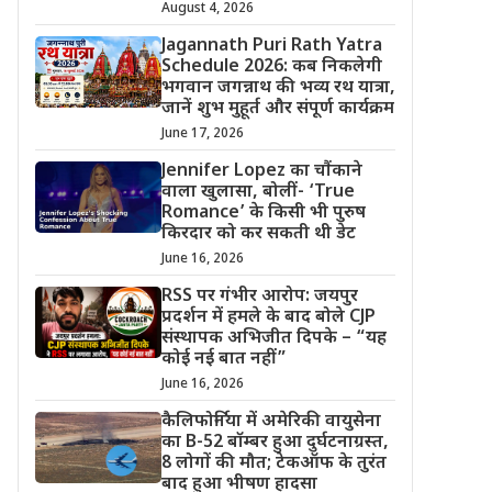
August 4, 2026
Jagannath Puri Rath Yatra
Schedule 2026: कब निकलेगी
भगवान जगन्नाथ की भव्य रथ यात्रा,
जानें शुभ मुहूर्त और संपूर्ण कार्यक्रम
June 17, 2026
Jennifer Lopez का चौंकाने
वाला खुलासा, बोलीं- ‘True
Romance’ के किसी भी पुरुष
किरदार को कर सकती थी डेट
June 16, 2026
RSS पर गंभीर आरोप: जयपुर
प्रदर्शन में हमले के बाद बोले CJP
संस्थापक अभिजीत दिपके – “यह
कोई नई बात नहीं”
June 16, 2026
कैलिफोर्निया में अमेरिकी वायुसेना
का B-52 बॉम्बर हुआ दुर्घटनाग्रस्त,
8 लोगों की मौत; टेकऑफ के तुरंत
बाद हुआ भीषण हादसा