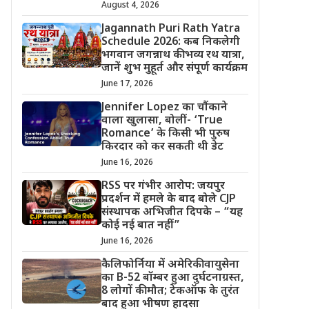
August 4, 2026
Jagannath Puri Rath Yatra
Schedule 2026: कब निकलेगी
भगवान जगन्नाथ की भव्य रथ यात्रा,
जानें शुभ मुहूर्त और संपूर्ण कार्यक्रम
June 17, 2026
Jennifer Lopez का चौंकाने
वाला खुलासा, बोलीं- ‘True
Romance’ के किसी भी पुरुष
किरदार को कर सकती थी डेट
June 16, 2026
RSS पर गंभीर आरोप: जयपुर
प्रदर्शन में हमले के बाद बोले CJP
संस्थापक अभिजीत दिपके – “यह
कोई नई बात नहीं”
June 16, 2026
कैलिफोर्निया में अमेरिकी वायुसेना
का B-52 बॉम्बर हुआ दुर्घटनाग्रस्त,
8 लोगों की मौत; टेकऑफ के तुरंत
बाद हुआ भीषण हादसा