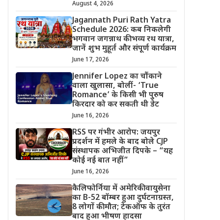
August 4, 2026
Jagannath Puri Rath Yatra
Schedule 2026: कब निकलेगी
भगवान जगन्नाथ की भव्य रथ यात्रा,
जानें शुभ मुहूर्त और संपूर्ण कार्यक्रम
June 17, 2026
Jennifer Lopez का चौंकाने
वाला खुलासा, बोलीं- ‘True
Romance’ के किसी भी पुरुष
किरदार को कर सकती थी डेट
June 16, 2026
RSS पर गंभीर आरोप: जयपुर
प्रदर्शन में हमले के बाद बोले CJP
संस्थापक अभिजीत दिपके – “यह
कोई नई बात नहीं”
June 16, 2026
कैलिफोर्निया में अमेरिकी वायुसेना
का B-52 बॉम्बर हुआ दुर्घटनाग्रस्त,
8 लोगों की मौत; टेकऑफ के तुरंत
बाद हुआ भीषण हादसा