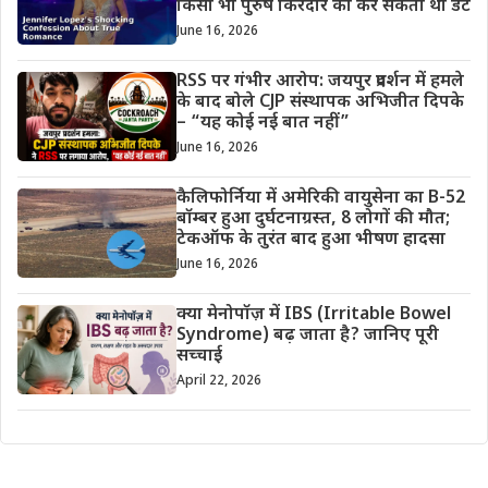
किसी भी पुरुष किरदार को कर सकती थी डेट
June 16, 2026
RSS पर गंभीर आरोप: जयपुर प्रदर्शन में हमले
के बाद बोले CJP संस्थापक अभिजीत दिपके
– “यह कोई नई बात नहीं”
June 16, 2026
कैलिफोर्निया में अमेरिकी वायुसेना का B-52
बॉम्बर हुआ दुर्घटनाग्रस्त, 8 लोगों की मौत;
टेकऑफ के तुरंत बाद हुआ भीषण हादसा
June 16, 2026
क्या मेनोपॉज़ में IBS (Irritable Bowel
Syndrome) बढ़ जाता है? जानिए पूरी
सच्चाई
April 22, 2026