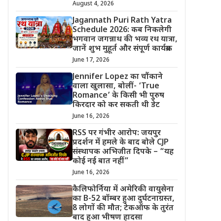
August 4, 2026
Jagannath Puri Rath Yatra
Schedule 2026: कब निकलेगी
भगवान जगन्नाथ की भव्य रथ यात्रा,
जानें शुभ मुहूर्त और संपूर्ण कार्यक्रम
June 17, 2026
Jennifer Lopez का चौंकाने
वाला खुलासा, बोलीं- ‘True
Romance’ के किसी भी पुरुष
किरदार को कर सकती थी डेट
June 16, 2026
RSS पर गंभीर आरोप: जयपुर
प्रदर्शन में हमले के बाद बोले CJP
संस्थापक अभिजीत दिपके – “यह
कोई नई बात नहीं”
June 16, 2026
कैलिफोर्निया में अमेरिकी वायुसेना
का B-52 बॉम्बर हुआ दुर्घटनाग्रस्त,
8 लोगों की मौत; टेकऑफ के तुरंत
बाद हुआ भीषण हादसा