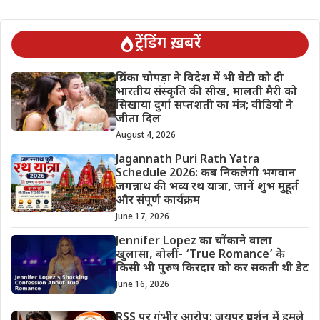
ट्रेंडिंग ख़बरें
प्रियंका चोपड़ा ने विदेश में भी बेटी को दी
भारतीय संस्कृति की सीख, मालती मैरी को
सिखाया दुर्गा सप्तशती का मंत्र; वीडियो ने
जीता दिल
August 4, 2026
Jagannath Puri Rath Yatra
Schedule 2026: कब निकलेगी भगवान
जगन्नाथ की भव्य रथ यात्रा, जानें शुभ मुहूर्त
और संपूर्ण कार्यक्रम
June 17, 2026
Jennifer Lopez का चौंकाने वाला
खुलासा, बोलीं- ‘True Romance’ के
किसी भी पुरुष किरदार को कर सकती थी डेट
June 16, 2026
RSS पर गंभीर आरोप: जयपुर प्रदर्शन में हमले