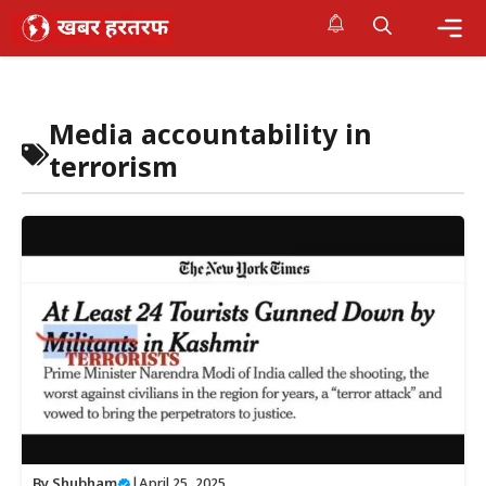
Skip
to
content
Me
Media accountability in
terrorism
By
Shubham
|
April 25, 2025