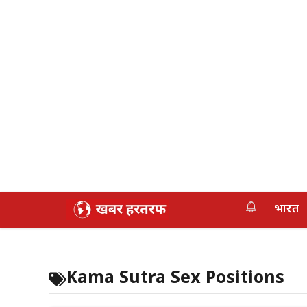
Skip
भारत
to
content
Kama Sutra Sex Positions