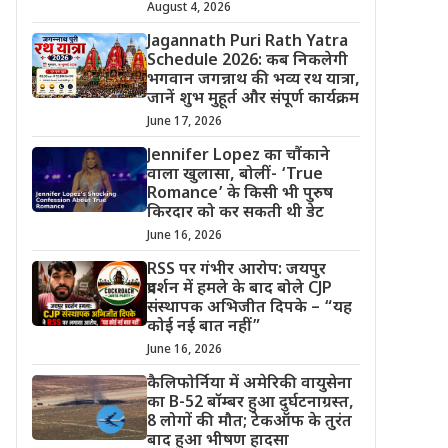
August 4, 2026
Jagannath Puri Rath Yatra
Schedule 2026: कब निकलेगी
भगवान जगन्नाथ की भव्य रथ यात्रा,
जानें शुभ मुहूर्त और संपूर्ण कार्यक्रम
June 17, 2026
Jennifer Lopez का चौंकाने
वाला खुलासा, बोलीं- ‘True
Romance’ के किसी भी पुरुष
किरदार को कर सकती थी डेट
June 16, 2026
RSS पर गंभीर आरोप: जयपुर
प्रदर्शन में हमले के बाद बोले CJP
संस्थापक अभिजीत दिपके – “यह
कोई नई बात नहीं”
June 16, 2026
कैलिफोर्निया में अमेरिकी वायुसेना
का B-52 बॉम्बर हुआ दुर्घटनाग्रस्त,
8 लोगों की मौत; टेकऑफ के तुरंत
बाद हुआ भीषण हादसा