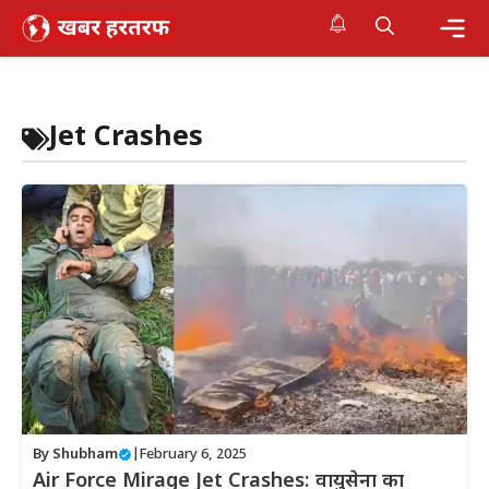
Skip
to
content
Me
Jet Crashes
By
Shubham
|
February 6, 2025
Air Force Mirage Jet Crashes: वायुसेना का