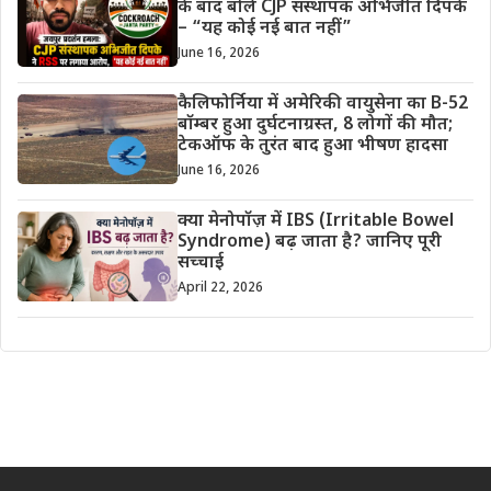
के बाद बोले CJP संस्थापक अभिजीत दिपके
– “यह कोई नई बात नहीं”
June 16, 2026
कैलिफोर्निया में अमेरिकी वायुसेना का B-52
बॉम्बर हुआ दुर्घटनाग्रस्त, 8 लोगों की मौत;
टेकऑफ के तुरंत बाद हुआ भीषण हादसा
June 16, 2026
क्या मेनोपॉज़ में IBS (Irritable Bowel
Syndrome) बढ़ जाता है? जानिए पूरी
सच्चाई
April 22, 2026