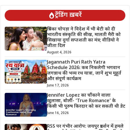
ट्रेंडिंग ख़बरें
प्रियंका चोपड़ा ने विदेश में भी बेटी को दी
भारतीय संस्कृति की सीख, मालती मैरी को
सिखाया दुर्गा सप्तशती का मंत्र; वीडियो ने
जीता दिल
August 4, 2026
Jagannath Puri Rath Yatra
Schedule 2026: कब निकलेगी भगवान
जगन्नाथ की भव्य रथ यात्रा, जानें शुभ मुहूर्त
और संपूर्ण कार्यक्रम
June 17, 2026
Jennifer Lopez का चौंकाने वाला
खुलासा, बोलीं- ‘True Romance’ के
किसी भी पुरुष किरदार को कर सकती थी डेट
June 16, 2026
RSS पर गंभीर आरोप: जयपुर प्रदर्शन में हमले