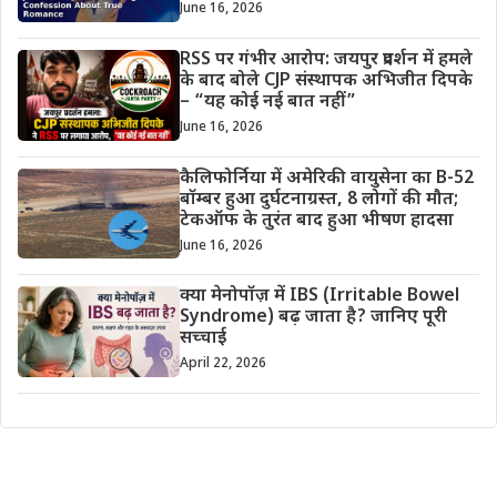
June 16, 2026
RSS पर गंभीर आरोप: जयपुर प्रदर्शन में हमले
के बाद बोले CJP संस्थापक अभिजीत दिपके
– “यह कोई नई बात नहीं”
June 16, 2026
कैलिफोर्निया में अमेरिकी वायुसेना का B-52
बॉम्बर हुआ दुर्घटनाग्रस्त, 8 लोगों की मौत;
टेकऑफ के तुरंत बाद हुआ भीषण हादसा
June 16, 2026
क्या मेनोपॉज़ में IBS (Irritable Bowel
Syndrome) बढ़ जाता है? जानिए पूरी
सच्चाई
April 22, 2026