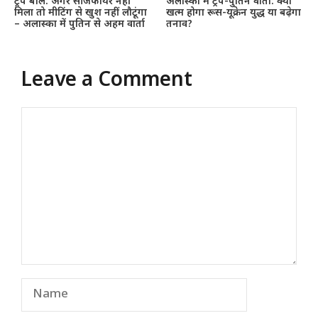
ट्रंप बोले: अगर सीजफायर नहीं
अलास्का में ट्रंप-पुतिन वार्ता: क्या
मिला तो मीटिंग से खुश नहीं लौटूंगा
खत्म होगा रूस-यूक्रेन युद्ध या बढ़ेगा
– अलास्का में पुतिन से अहम वार्ता
तनाव?
Leave a Comment
Comment
Name