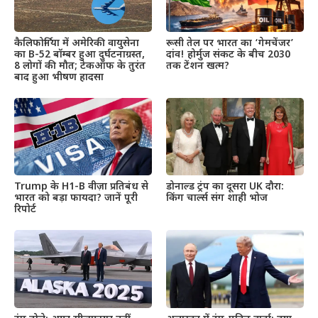
कैलिफोर्निया में अमेरिकी वायुसेना
रूसी तेल पर भारत का ‘गेमचेंजर’
का B-52 बॉम्बर हुआ दुर्घटनाग्रस्त,
दांव! होर्मुज संकट के बीच 2030
8 लोगों की मौत; टेकऑफ के तुरंत
तक टेंशन खत्म?
बाद हुआ भीषण हादसा
Trump के H1-B वीज़ा प्रतिबंध से
डोनाल्ड ट्रंप का दूसरा UK दौरा:
भारत को बड़ा फायदा? जानें पूरी
किंग चार्ल्स संग शाही भोज
रिपोर्ट