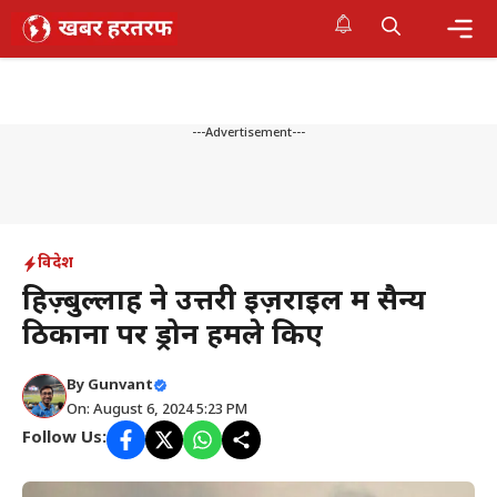
Skip
to
content
Me
---Advertisement---
विदेश
हिज़्बुल्लाह ने उत्तरी इज़राइल में सैन्य
ठिकानों पर ड्रोन हमले किए
By
Gunvant
On: August 6, 2024 5:23 PM
Follow Us: