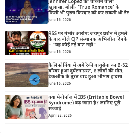
Jennifer Lopez का चौंकाने वाला
खुलासा, बोलीं- ‘True Romance’ के
किसी भी पुरुष किरदार को कर सकती थी डेट
June 16, 2026
RSS पर गंभीर आरोप: जयपुर प्रदर्शन में हमले
के बाद बोले CJP संस्थापक अभिजीत दिपके
– “यह कोई नई बात नहीं”
June 16, 2026
कैलिफोर्निया में अमेरिकी वायुसेना का B-52
बॉम्बर हुआ दुर्घटनाग्रस्त, 8 लोगों की मौत;
टेकऑफ के तुरंत बाद हुआ भीषण हादसा
June 16, 2026
क्या मेनोपॉज़ में IBS (Irritable Bowel
Syndrome) बढ़ जाता है? जानिए पूरी
सच्चाई
April 22, 2026