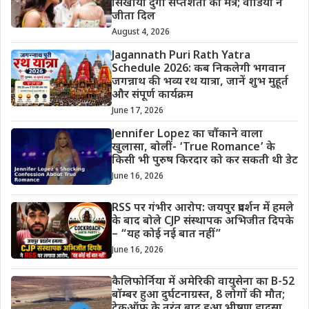
सिखाया दुर्गा सप्तशती का मंत्र; वीडियो ने
जीता दिल
August 4, 2026
Jagannath Puri Rath Yatra
Schedule 2026: कब निकलेगी भगवान
जगन्नाथ की भव्य रथ यात्रा, जानें शुभ मुहूर्त
और संपूर्ण कार्यक्रम
June 17, 2026
Jennifer Lopez का चौंकाने वाला
खुलासा, बोलीं- ‘True Romance’ के
किसी भी पुरुष किरदार को कर सकती थी डेट
June 16, 2026
RSS पर गंभीर आरोप: जयपुर प्रदर्शन में हमले
के बाद बोले CJP संस्थापक अभिजीत दिपके
– “यह कोई नई बात नहीं”
June 16, 2026
कैलिफोर्निया में अमेरिकी वायुसेना का B-52
बॉम्बर हुआ दुर्घटनाग्रस्त, 8 लोगों की मौत;
टेकऑफ के तुरंत बाद हुआ भीषण हादसा