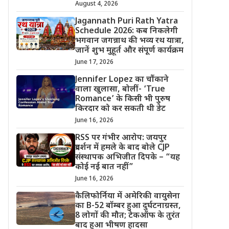
August 4, 2026
Jagannath Puri Rath Yatra
Schedule 2026: कब निकलेगी
भगवान जगन्नाथ की भव्य रथ यात्रा,
जानें शुभ मुहूर्त और संपूर्ण कार्यक्रम
June 17, 2026
Jennifer Lopez का चौंकाने
वाला खुलासा, बोलीं- ‘True
Romance’ के किसी भी पुरुष
किरदार को कर सकती थी डेट
June 16, 2026
RSS पर गंभीर आरोप: जयपुर
प्रदर्शन में हमले के बाद बोले CJP
संस्थापक अभिजीत दिपके – “यह
कोई नई बात नहीं”
June 16, 2026
कैलिफोर्निया में अमेरिकी वायुसेना
का B-52 बॉम्बर हुआ दुर्घटनाग्रस्त,
8 लोगों की मौत; टेकऑफ के तुरंत
बाद हुआ भीषण हादसा