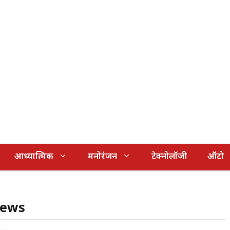
आध्यात्मिक
मनोरंजन
टेक्नोलॉजी
ऑटो
news