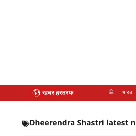
Skip
भारत
to
content
Dheerendra Shastri latest 