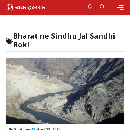
Skip
to
content
Me
Bharat ne Sindhu Jal Sandhi
Roki
By
Shubham
|
April 23, 2025