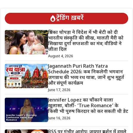
ट्रेंडिंग ख़बरें
प्रियंका चोपड़ा ने विदेश में भी बेटी को दी
भारतीय संस्कृति की सीख, मालती मैरी को
सिखाया दुर्गा सप्तशती का मंत्र; वीडियो ने
जीता दिल
August 4, 2026
Jagannath Puri Rath Yatra
Schedule 2026: कब निकलेगी भगवान
जगन्नाथ की भव्य रथ यात्रा, जानें शुभ मुहूर्त
और संपूर्ण कार्यक्रम
June 17, 2026
Jennifer Lopez का चौंकाने वाला
खुलासा, बोलीं- ‘True Romance’ के
किसी भी पुरुष किरदार को कर सकती थी डेट
June 16, 2026
RSS पर गंभीर आरोप: जयपुर प्रदर्शन में हमले