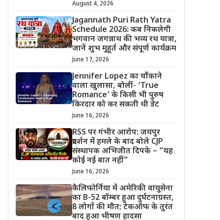
August 4, 2026
Jagannath Puri Rath Yatra
Schedule 2026: कब निकलेगी
भगवान जगन्नाथ की भव्य रथ यात्रा,
जानें शुभ मुहूर्त और संपूर्ण कार्यक्रम
June 17, 2026
Jennifer Lopez का चौंकाने
वाला खुलासा, बोलीं- ‘True
Romance’ के किसी भी पुरुष
किरदार को कर सकती थी डेट
June 16, 2026
RSS पर गंभीर आरोप: जयपुर
प्रदर्शन में हमले के बाद बोले CJP
संस्थापक अभिजीत दिपके – “यह
कोई नई बात नहीं”
June 16, 2026
कैलिफोर्निया में अमेरिकी वायुसेना
का B-52 बॉम्बर हुआ दुर्घटनाग्रस्त,
8 लोगों की मौत; टेकऑफ के तुरंत
बाद हुआ भीषण हादसा