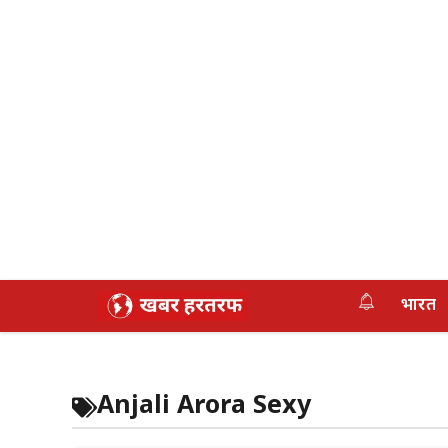
Skip
भारत
to
content
Anjali Arora Sexy