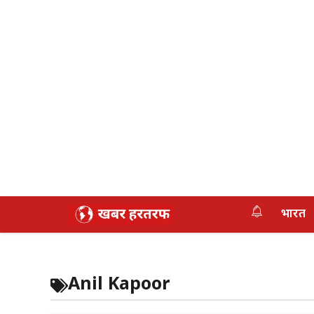
Skip
भारत
to
content
Anil Kapoor