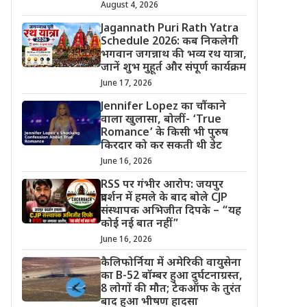
August 4, 2026
Jagannath Puri Rath Yatra
Schedule 2026: कब निकलेगी
भगवान जगन्नाथ की भव्य रथ यात्रा,
जानें शुभ मुहूर्त और संपूर्ण कार्यक्रम
June 17, 2026
Jennifer Lopez का चौंकाने
वाला खुलासा, बोलीं- ‘True
Romance’ के किसी भी पुरुष
किरदार को कर सकती थी डेट
June 16, 2026
RSS पर गंभीर आरोप: जयपुर
प्रदर्शन में हमले के बाद बोले CJP
संस्थापक अभिजीत दिपके – “यह
कोई नई बात नहीं”
June 16, 2026
कैलिफोर्निया में अमेरिकी वायुसेना
का B-52 बॉम्बर हुआ दुर्घटनाग्रस्त,
8 लोगों की मौत; टेकऑफ के तुरंत
बाद हुआ भीषण हादसा