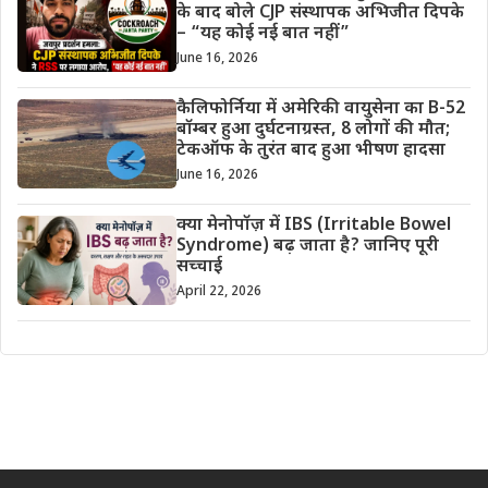
के बाद बोले CJP संस्थापक अभिजीत दिपके
– “यह कोई नई बात नहीं”
June 16, 2026
कैलिफोर्निया में अमेरिकी वायुसेना का B-52
बॉम्बर हुआ दुर्घटनाग्रस्त, 8 लोगों की मौत;
टेकऑफ के तुरंत बाद हुआ भीषण हादसा
June 16, 2026
क्या मेनोपॉज़ में IBS (Irritable Bowel
Syndrome) बढ़ जाता है? जानिए पूरी
सच्चाई
April 22, 2026