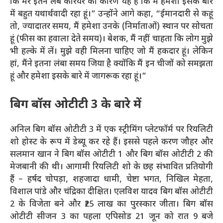
कि मेरे इतने लंबे करियर का कारण यह है कि मैं हमेशा इसके बारे
में बहुत यथार्थवादी रहा हूं।” उन्होंने आगे कहा, “ईमानदारी से कहूं
तो, ज्यादातर समय, मैं हमेशा उनके (निर्माताओं) स्थान पर सोचता
हूं (फीस का हवाला देते समय)। बेशक, मैं नहीं चाहता कि लोग मुझे
भी हल्के में लें। मुझे वही मिलना चाहिए जो मैं हकदार हूं। लेकिन
हां, मैंने इतना लंबा समय जिया है क्योंकि मैं इन चीजों को समझता
हूं और हमेशा इसके बारे में जागरूक रहा हूं।”
बिग बॉस ओटीटी 3 के बारे में
अनिल बिग बॉस ओटीटी 3 में एक स्ट्रीमिंग प्लेटफॉर्म पर रियलिटी
शो होस्ट के रूप में डेब्यू कर रहे हैं। इससे पहले करण जौहर और
सलमान खान ने बिग बॉस ओटीटी 1 और बिग बॉस ओटीटी 2 की
मेजबानी की थी। आगामी रियलिटी शो के छह संभावित प्रतियोगी
हैं – हर्षद चोपड़ा, शहजादा धामी, चेष्टा भगत, निखिल मेहता,
विशाल पांडे और चंद्रिका दीक्षित। एलविश यादव बिग बॉस ओटीटी
2 के विजेता बने और ₹25 लाख का पुरस्कार जीता। बिग बॉस
ओटीटी सीजन 3 का पहला एपिसोड 21 जून को रात 9 बजे