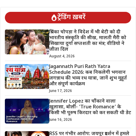
ट्रेंडिंग ख़बरें
प्रियंका चोपड़ा ने विदेश में भी बेटी को दी
भारतीय संस्कृति की सीख, मालती मैरी को
सिखाया दुर्गा सप्तशती का मंत्र; वीडियो ने
जीता दिल
August 4, 2026
Jagannath Puri Rath Yatra
Schedule 2026: कब निकलेगी भगवान
जगन्नाथ की भव्य रथ यात्रा, जानें शुभ मुहूर्त
और संपूर्ण कार्यक्रम
June 17, 2026
Jennifer Lopez का चौंकाने वाला
खुलासा, बोलीं- ‘True Romance’ के
किसी भी पुरुष किरदार को कर सकती थी डेट
June 16, 2026
RSS पर गंभीर आरोप: जयपुर प्रदर्शन में हमले