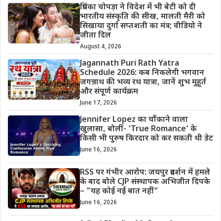
प्रियंका चोपड़ा ने विदेश में भी बेटी को दी
भारतीय संस्कृति की सीख, मालती मैरी को
सिखाया दुर्गा सप्तशती का मंत्र; वीडियो ने
जीता दिल
August 4, 2026
Jagannath Puri Rath Yatra
Schedule 2026: कब निकलेगी भगवान
जगन्नाथ की भव्य रथ यात्रा, जानें शुभ मुहूर्त
और संपूर्ण कार्यक्रम
June 17, 2026
Jennifer Lopez का चौंकाने वाला
खुलासा, बोलीं- ‘True Romance’ के
किसी भी पुरुष किरदार को कर सकती थी डेट
June 16, 2026
RSS पर गंभीर आरोप: जयपुर प्रदर्शन में हमले
के बाद बोले CJP संस्थापक अभिजीत दिपके
– “यह कोई नई बात नहीं”
June 16, 2026