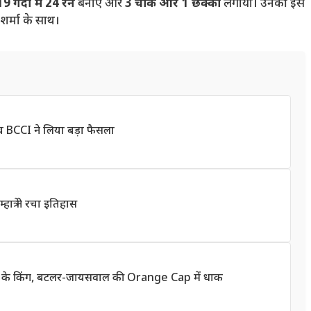
19 गेंदों में 24 रन
बनाए और
3 चौके और 1 छक्का
लगाया। उनकी इस
शर्मा के साथ।
च BCCI ने लिया बड़ा फैसला
ात्रे ने रचा इतिहास
ap के किंग, बटलर-जायसवाल की Orange Cap में धाक