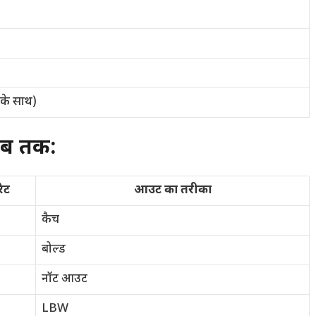
 के साथ)
अब तक:
रेट
आउट का तरीका
कैच
बोल्ड
नॉट आउट
LBW