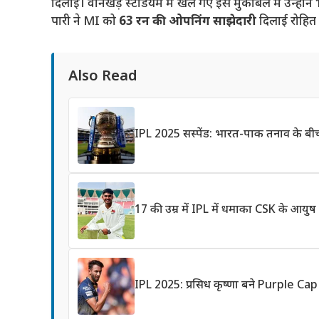
दिलाई। वानखेड़े स्टेडियम में खेले गए इस मुकाबले में उन्होंने
पारी ने MI को
63 रन की ओपनिंग साझेदारी
दिलाई रोहित 
Also Read
IPL 2025 सस्पेंड: भारत-पाक तनाव के बी
17 की उम्र में IPL में धमाका CSK के आयुष म्ह
IPL 2025: प्रसिध कृष्णा बने Purple C