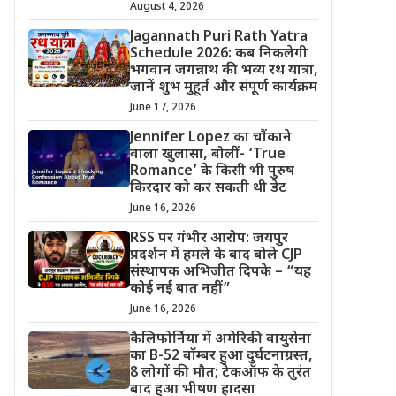
August 4, 2026
Jagannath Puri Rath Yatra
Schedule 2026: कब निकलेगी
भगवान जगन्नाथ की भव्य रथ यात्रा,
जानें शुभ मुहूर्त और संपूर्ण कार्यक्रम
June 17, 2026
Jennifer Lopez का चौंकाने
वाला खुलासा, बोलीं- ‘True
Romance’ के किसी भी पुरुष
किरदार को कर सकती थी डेट
June 16, 2026
RSS पर गंभीर आरोप: जयपुर
प्रदर्शन में हमले के बाद बोले CJP
संस्थापक अभिजीत दिपके – “यह
कोई नई बात नहीं”
June 16, 2026
कैलिफोर्निया में अमेरिकी वायुसेना
का B-52 बॉम्बर हुआ दुर्घटनाग्रस्त,
8 लोगों की मौत; टेकऑफ के तुरंत
बाद हुआ भीषण हादसा