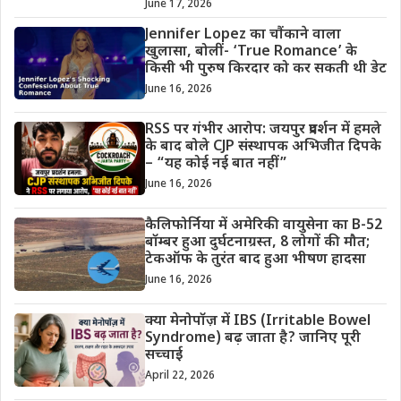
June 17, 2026
Jennifer Lopez का चौंकाने वाला
खुलासा, बोलीं- ‘True Romance’ के
किसी भी पुरुष किरदार को कर सकती थी डेट
June 16, 2026
RSS पर गंभीर आरोप: जयपुर प्रदर्शन में हमले
के बाद बोले CJP संस्थापक अभिजीत दिपके
– “यह कोई नई बात नहीं”
June 16, 2026
कैलिफोर्निया में अमेरिकी वायुसेना का B-52
बॉम्बर हुआ दुर्घटनाग्रस्त, 8 लोगों की मौत;
टेकऑफ के तुरंत बाद हुआ भीषण हादसा
June 16, 2026
क्या मेनोपॉज़ में IBS (Irritable Bowel
Syndrome) बढ़ जाता है? जानिए पूरी
सच्चाई
April 22, 2026