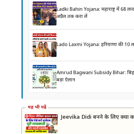
Ladki Bahin Yojana: महाराष्ट्र में 68 
अप्रैल तक करा लें
Lado Laxmi Yojana: हरियाणा की 10 लाख
Amrud Bagwani Subsidy Bihar: बिहार में
बड़ा ऐलान
यह भी पढ़ें
Jeevika Didi बनने के लिए क्या कर