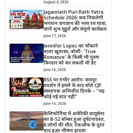
August 4, 2026
Jagannath Puri Rath Yatra
Schedule 2026: कब निकलेगी
भगवान जगन्नाथ की भव्य रथ यात्रा,
जानें शुभ मुहूर्त और संपूर्ण कार्यक्रम
June 17, 2026
Jennifer Lopez का चौंकाने
वाला खुलासा, बोलीं- ‘True
Romance’ के किसी भी पुरुष
किरदार को कर सकती थी डेट
June 16, 2026
RSS पर गंभीर आरोप: जयपुर
प्रदर्शन में हमले के बाद बोले CJP
संस्थापक अभिजीत दिपके – “यह
कोई नई बात नहीं”
June 16, 2026
कैलिफोर्निया में अमेरिकी वायुसेना
का B-52 बॉम्बर हुआ दुर्घटनाग्रस्त,
8 लोगों की मौत; टेकऑफ के तुरंत
बाद हुआ भीषण हादसा