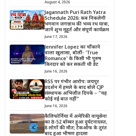
August 4, 2026
Jagannath Puri Rath Yatra
Schedule 2026: कब निकलेगी
भगवान जगन्नाथ की भव्य रथ यात्रा,
जानें शुभ मुहूर्त और संपूर्ण कार्यक्रम
June 17, 2026
Jennifer Lopez का चौंकाने
वाला खुलासा, बोलीं- ‘True
Romance’ के किसी भी पुरुष
किरदार को कर सकती थी डेट
June 16, 2026
RSS पर गंभीर आरोप: जयपुर
प्रदर्शन में हमले के बाद बोले CJP
संस्थापक अभिजीत दिपके – “यह
कोई नई बात नहीं”
June 16, 2026
कैलिफोर्निया में अमेरिकी वायुसेना
का B-52 बॉम्बर हुआ दुर्घटनाग्रस्त,
8 लोगों की मौत; टेकऑफ के तुरंत
बाद हुआ भीषण हादसा