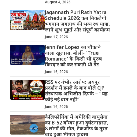
August 4, 2026
Jagannath Puri Rath Yatra
Schedule 2026: कब निकलेगी
भगवान जगन्नाथ की भव्य रथ यात्रा,
जानें शुभ मुहूर्त और संपूर्ण कार्यक्रम
June 17, 2026
Jennifer Lopez का चौंकाने
वाला खुलासा, बोलीं- ‘True
Romance’ के किसी भी पुरुष
किरदार को कर सकती थी डेट
June 16, 2026
RSS पर गंभीर आरोप: जयपुर
प्रदर्शन में हमले के बाद बोले CJP
संस्थापक अभिजीत दिपके – “यह
कोई नई बात नहीं”
June 16, 2026
कैलिफोर्निया में अमेरिकी वायुसेना
का B-52 बॉम्बर हुआ दुर्घटनाग्रस्त,
8 लोगों की मौत; टेकऑफ के तुरंत
बाद हुआ भीषण हादसा