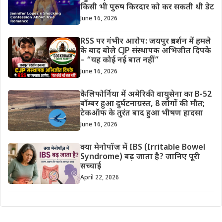
किसी भी पुरुष किरदार को कर सकती थी डेट
June 16, 2026
RSS पर गंभीर आरोप: जयपुर प्रदर्शन में हमले
के बाद बोले CJP संस्थापक अभिजीत दिपके
– “यह कोई नई बात नहीं”
June 16, 2026
कैलिफोर्निया में अमेरिकी वायुसेना का B-52
बॉम्बर हुआ दुर्घटनाग्रस्त, 8 लोगों की मौत;
टेकऑफ के तुरंत बाद हुआ भीषण हादसा
June 16, 2026
क्या मेनोपॉज़ में IBS (Irritable Bowel
Syndrome) बढ़ जाता है? जानिए पूरी
सच्चाई
April 22, 2026