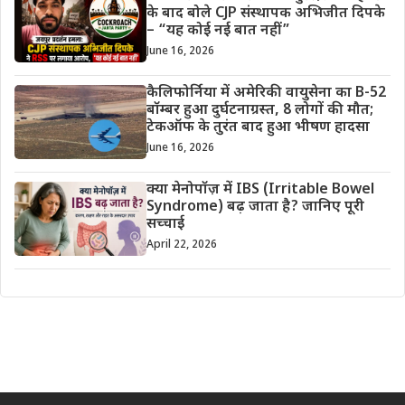
के बाद बोले CJP संस्थापक अभिजीत दिपके
– “यह कोई नई बात नहीं”
June 16, 2026
कैलिफोर्निया में अमेरिकी वायुसेना का B-52
बॉम्बर हुआ दुर्घटनाग्रस्त, 8 लोगों की मौत;
टेकऑफ के तुरंत बाद हुआ भीषण हादसा
June 16, 2026
क्या मेनोपॉज़ में IBS (Irritable Bowel
Syndrome) बढ़ जाता है? जानिए पूरी
सच्चाई
April 22, 2026