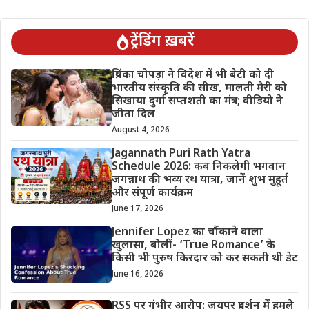
ट्रेंडिंग ख़बरें
प्रियंका चोपड़ा ने विदेश में भी बेटी को दी
भारतीय संस्कृति की सीख, मालती मैरी को
सिखाया दुर्गा सप्तशती का मंत्र; वीडियो ने
जीता दिल
August 4, 2026
Jagannath Puri Rath Yatra
Schedule 2026: कब निकलेगी भगवान
जगन्नाथ की भव्य रथ यात्रा, जानें शुभ मुहूर्त
और संपूर्ण कार्यक्रम
June 17, 2026
Jennifer Lopez का चौंकाने वाला
खुलासा, बोलीं- ‘True Romance’ के
किसी भी पुरुष किरदार को कर सकती थी डेट
June 16, 2026
RSS पर गंभीर आरोप: जयपुर प्रदर्शन में हमले