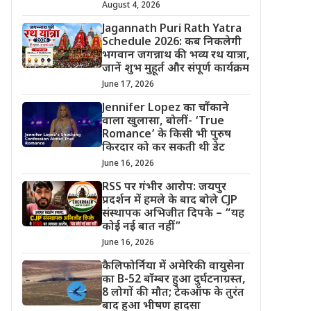
August 4, 2026
Jagannath Puri Rath Yatra
Schedule 2026: कब निकलेगी
भगवान जगन्नाथ की भव्य रथ यात्रा,
जानें शुभ मुहूर्त और संपूर्ण कार्यक्रम
June 17, 2026
Jennifer Lopez का चौंकाने
वाला खुलासा, बोलीं- ‘True
Romance’ के किसी भी पुरुष
किरदार को कर सकती थी डेट
June 16, 2026
RSS पर गंभीर आरोप: जयपुर
प्रदर्शन में हमले के बाद बोले CJP
संस्थापक अभिजीत दिपके – “यह
कोई नई बात नहीं”
June 16, 2026
कैलिफोर्निया में अमेरिकी वायुसेना
का B-52 बॉम्बर हुआ दुर्घटनाग्रस्त,
8 लोगों की मौत; टेकऑफ के तुरंत
बाद हुआ भीषण हादसा