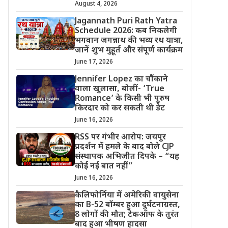
August 4, 2026
Jagannath Puri Rath Yatra
Schedule 2026: कब निकलेगी
भगवान जगन्नाथ की भव्य रथ यात्रा,
जानें शुभ मुहूर्त और संपूर्ण कार्यक्रम
June 17, 2026
Jennifer Lopez का चौंकाने
वाला खुलासा, बोलीं- ‘True
Romance’ के किसी भी पुरुष
किरदार को कर सकती थी डेट
June 16, 2026
RSS पर गंभीर आरोप: जयपुर
प्रदर्शन में हमले के बाद बोले CJP
संस्थापक अभिजीत दिपके – “यह
कोई नई बात नहीं”
June 16, 2026
कैलिफोर्निया में अमेरिकी वायुसेना
का B-52 बॉम्बर हुआ दुर्घटनाग्रस्त,
8 लोगों की मौत; टेकऑफ के तुरंत
बाद हुआ भीषण हादसा