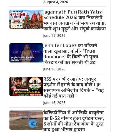
August 4, 2026
Jagannath Puri Rath Yatra
Schedule 2026: कब निकलेगी
भगवान जगन्नाथ की भव्य रथ यात्रा,
जानें शुभ मुहूर्त और संपूर्ण कार्यक्रम
June 17, 2026
Jennifer Lopez का चौंकाने
वाला खुलासा, बोलीं- ‘True
Romance’ के किसी भी पुरुष
किरदार को कर सकती थी डेट
June 16, 2026
RSS पर गंभीर आरोप: जयपुर
प्रदर्शन में हमले के बाद बोले CJP
संस्थापक अभिजीत दिपके – “यह
कोई नई बात नहीं”
June 16, 2026
कैलिफोर्निया में अमेरिकी वायुसेना
का B-52 बॉम्बर हुआ दुर्घटनाग्रस्त,
8 लोगों की मौत; टेकऑफ के तुरंत
बाद हुआ भीषण हादसा