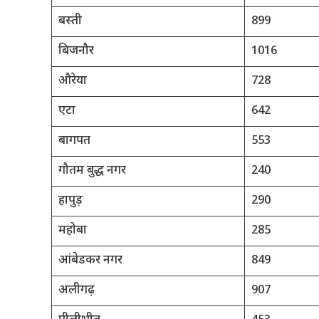
बस्ती
899
बिजनौर
1016
औरेया
728
एटा
642
बागपत
553
गौतम बुद्ध नगर
240
हापुड़
290
महोबा
285
आंबेडकर नगर
849
अलीगढ़
907