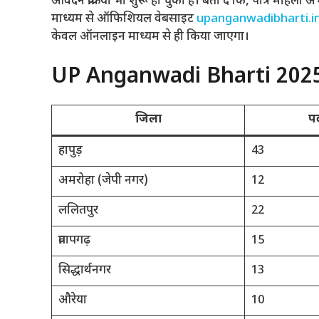
आवेदन प्रक्रिया भी शुरू हो चुकी है। बता दें कि, पात्र महि
माध्यम से ऑफिशियल वेबसाइट
upanganwadibharti.i
केवल ऑनलाइन माध्यम से ही किया जाएगा।
UP Anganwadi Bharti 2025:
जिला
पद
हापुड़
43
अमरोहा (जेपी नगर)
12
ललितपुर
22
प्रतापगढ़
15
सिद्धार्थनगर
13
औरेया
10