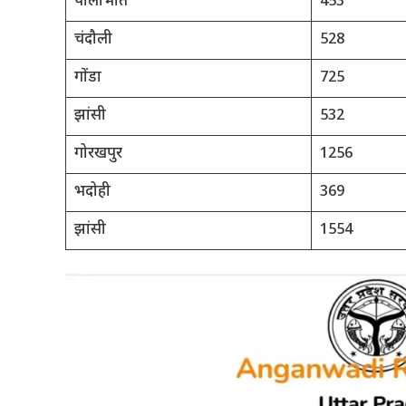
पीलीभीत
453
चंदौली
528
गोंडा
725
झांसी
532
गोरखपुर
1256
भदोही
369
झांसी
1554