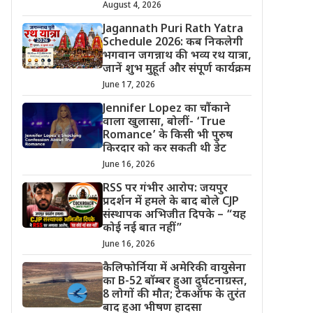
August 4, 2026
Jagannath Puri Rath Yatra
Schedule 2026: कब निकलेगी
भगवान जगन्नाथ की भव्य रथ यात्रा,
जानें शुभ मुहूर्त और संपूर्ण कार्यक्रम
June 17, 2026
Jennifer Lopez का चौंकाने
वाला खुलासा, बोलीं- ‘True
Romance’ के किसी भी पुरुष
किरदार को कर सकती थी डेट
June 16, 2026
RSS पर गंभीर आरोप: जयपुर
प्रदर्शन में हमले के बाद बोले CJP
संस्थापक अभिजीत दिपके – “यह
कोई नई बात नहीं”
June 16, 2026
कैलिफोर्निया में अमेरिकी वायुसेना
का B-52 बॉम्बर हुआ दुर्घटनाग्रस्त,
8 लोगों की मौत; टेकऑफ के तुरंत
बाद हुआ भीषण हादसा