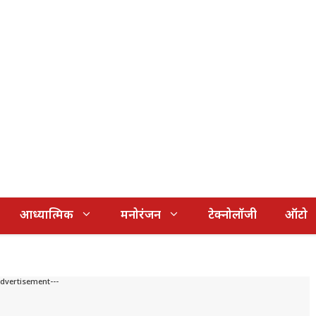
आध्यात्मिक
मनोरंजन
टेक्नोलॉजी
ऑटो
Advertisement---