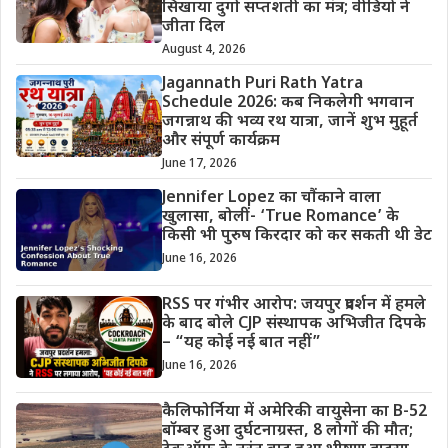
सिखाया दुर्गा सप्तशती का मंत्र; वीडियो ने
जीता दिल
August 4, 2026
Jagannath Puri Rath Yatra
Schedule 2026: कब निकलेगी भगवान
जगन्नाथ की भव्य रथ यात्रा, जानें शुभ मुहूर्त
और संपूर्ण कार्यक्रम
June 17, 2026
Jennifer Lopez का चौंकाने वाला
खुलासा, बोलीं- ‘True Romance’ के
किसी भी पुरुष किरदार को कर सकती थी डेट
June 16, 2026
RSS पर गंभीर आरोप: जयपुर प्रदर्शन में हमले
के बाद बोले CJP संस्थापक अभिजीत दिपके
– “यह कोई नई बात नहीं”
June 16, 2026
कैलिफोर्निया में अमेरिकी वायुसेना का B-52
बॉम्बर हुआ दुर्घटनाग्रस्त, 8 लोगों की मौत;