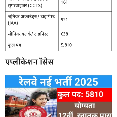
161
सुपरवाइजर (CCTS)
जूनियर अकाउंट्स/ टाइपिस्ट
921
(JAA)
सीनियर क्लर्क/ टाइपिस्ट
638
कुल पद
5,810
एप्लीकेशन प्रॉसेस