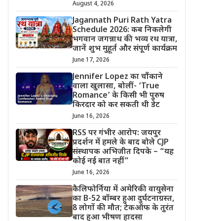
August 4, 2026
Jagannath Puri Rath Yatra
Schedule 2026: कब निकलेगी
भगवान जगन्नाथ की भव्य रथ यात्रा,
जानें शुभ मुहूर्त और संपूर्ण कार्यक्रम
June 17, 2026
Jennifer Lopez का चौंकाने
वाला खुलासा, बोलीं- ‘True
Romance’ के किसी भी पुरुष
किरदार को कर सकती थी डेट
June 16, 2026
RSS पर गंभीर आरोप: जयपुर
प्रदर्शन में हमले के बाद बोले CJP
संस्थापक अभिजीत दिपके – “यह
कोई नई बात नहीं”
June 16, 2026
कैलिफोर्निया में अमेरिकी वायुसेना
का B-52 बॉम्बर हुआ दुर्घटनाग्रस्त,
8 लोगों की मौत; टेकऑफ के तुरंत
बाद हुआ भीषण हादसा