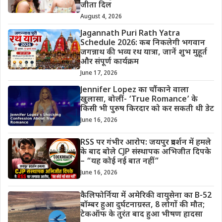
जीता दिल
August 4, 2026
Jagannath Puri Rath Yatra
Schedule 2026: कब निकलेगी भगवान
जगन्नाथ की भव्य रथ यात्रा, जानें शुभ मुहूर्त
और संपूर्ण कार्यक्रम
June 17, 2026
Jennifer Lopez का चौंकाने वाला
खुलासा, बोलीं- ‘True Romance’ के
किसी भी पुरुष किरदार को कर सकती थी डेट
June 16, 2026
RSS पर गंभीर आरोप: जयपुर प्रदर्शन में हमले
के बाद बोले CJP संस्थापक अभिजीत दिपके
– “यह कोई नई बात नहीं”
June 16, 2026
कैलिफोर्निया में अमेरिकी वायुसेना का B-52
बॉम्बर हुआ दुर्घटनाग्रस्त, 8 लोगों की मौत;
टेकऑफ के तुरंत बाद हुआ भीषण हादसा