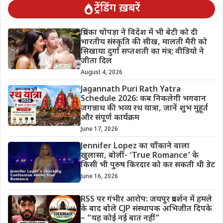
ट्रेंडिंग ख़बरें
प्रियंका चोपड़ा ने विदेश में भी बेटी को दी
भारतीय संस्कृति की सीख, मालती मैरी को
सिखाया दुर्गा सप्तशती का मंत्र; वीडियो ने
जीता दिल
August 4, 2026
Jagannath Puri Rath Yatra
Schedule 2026: कब निकलेगी भगवान
जगन्नाथ की भव्य रथ यात्रा, जानें शुभ मुहूर्त
और संपूर्ण कार्यक्रम
June 17, 2026
Jennifer Lopez का चौंकाने वाला
खुलासा, बोलीं- ‘True Romance’ के
किसी भी पुरुष किरदार को कर सकती थी डेट
June 16, 2026
RSS पर गंभीर आरोप: जयपुर प्रदर्शन में हमले
के बाद बोले CJP संस्थापक अभिजीत दिपके
– “यह कोई नई बात नहीं”