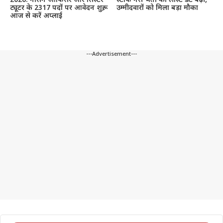
2026: नर्सिंग ऑफिसर और सिस्टर
स्टाफ नर्स भर्ती की लास्ट डेट बढ़ी,
ट्यूटर के 2317 पदों पर आवेदन शुरू,
उम्मीदवारों को मिला बड़ा मौका
आज से करें अप्लाई
---Advertisement---