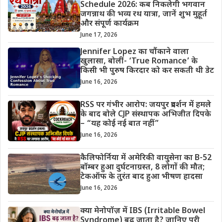
Schedule 2026: कब निकलेगी भगवान
जगन्नाथ की भव्य रथ यात्रा, जानें शुभ मुहूर्त
और संपूर्ण कार्यक्रम
June 17, 2026
Jennifer Lopez का चौंकाने वाला
खुलासा, बोलीं- ‘True Romance’ के
किसी भी पुरुष किरदार को कर सकती थी डेट
June 16, 2026
RSS पर गंभीर आरोप: जयपुर प्रदर्शन में हमले
के बाद बोले CJP संस्थापक अभिजीत दिपके
– “यह कोई नई बात नहीं”
June 16, 2026
कैलिफोर्निया में अमेरिकी वायुसेना का B-52
बॉम्बर हुआ दुर्घटनाग्रस्त, 8 लोगों की मौत;
टेकऑफ के तुरंत बाद हुआ भीषण हादसा
June 16, 2026
क्या मेनोपॉज़ में IBS (Irritable Bowel
Syndrome) बढ़ जाता है? जानिए पूरी