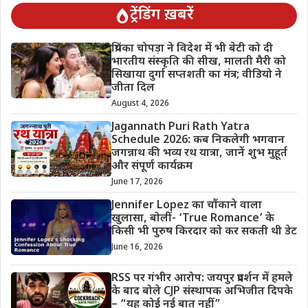
ट्रेंडिंग ख़बरें
प्रियंका चोपड़ा ने विदेश में भी बेटी को दी
भारतीय संस्कृति की सीख, मालती मैरी को
सिखाया दुर्गा सप्तशती का मंत्र; वीडियो ने
जीता दिल
August 4, 2026
Jagannath Puri Rath Yatra
Schedule 2026: कब निकलेगी भगवान
जगन्नाथ की भव्य रथ यात्रा, जानें शुभ मुहूर्त
और संपूर्ण कार्यक्रम
June 17, 2026
Jennifer Lopez का चौंकाने वाला
खुलासा, बोलीं- ‘True Romance’ के
किसी भी पुरुष किरदार को कर सकती थी डेट
June 16, 2026
RSS पर गंभीर आरोप: जयपुर प्रदर्शन में हमले
के बाद बोले CJP संस्थापक अभिजीत दिपके
– “यह कोई नई बात नहीं”