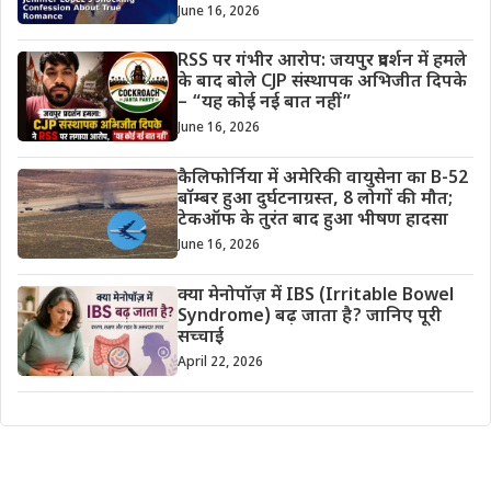
June 16, 2026
RSS पर गंभीर आरोप: जयपुर प्रदर्शन में हमले
के बाद बोले CJP संस्थापक अभिजीत दिपके
– “यह कोई नई बात नहीं”
June 16, 2026
कैलिफोर्निया में अमेरिकी वायुसेना का B-52
बॉम्बर हुआ दुर्घटनाग्रस्त, 8 लोगों की मौत;
टेकऑफ के तुरंत बाद हुआ भीषण हादसा
June 16, 2026
क्या मेनोपॉज़ में IBS (Irritable Bowel
Syndrome) बढ़ जाता है? जानिए पूरी
सच्चाई
April 22, 2026