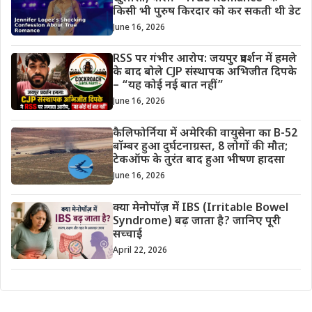
किसी भी पुरुष किरदार को कर सकती थी डेट
June 16, 2026
RSS पर गंभीर आरोप: जयपुर प्रदर्शन में हमले
के बाद बोले CJP संस्थापक अभिजीत दिपके
– “यह कोई नई बात नहीं”
June 16, 2026
कैलिफोर्निया में अमेरिकी वायुसेना का B-52
बॉम्बर हुआ दुर्घटनाग्रस्त, 8 लोगों की मौत;
टेकऑफ के तुरंत बाद हुआ भीषण हादसा
June 16, 2026
क्या मेनोपॉज़ में IBS (Irritable Bowel
Syndrome) बढ़ जाता है? जानिए पूरी
सच्चाई
April 22, 2026